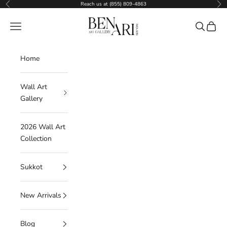
Skip to content
Reach us at (855) 809-4863
Previous
Nex
Ben Ari Art Gallery
Navigation menu
Search
Cart
Home
Wall Art
Gallery
2026 Wall Art
Collection
Sukkot
New Arrivals
Blog