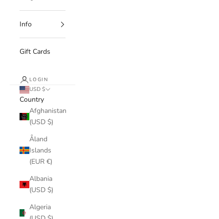
Info
Gift Cards
LOGIN
USD $
Country
Afghanistan
(USD $)
Åland
Islands
(EUR €)
Albania
(USD $)
Algeria
(USD $)